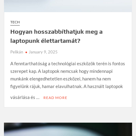
TECH
Hogyan hosszabbíthatjuk meg a
laptopunk élettartamát?
Pelikán
January 9, 2025
A fenntarthatóság a technológiai eszközök terén is fontos
szerepet kap. A laptopok nemcsak hogy mindennapi
munkánk elengedhetetlen eszközei, hanem ha nem
figyelünk rájuk, hamar elavulhatnak. A használt laptopok
vásárlása és …
READ MORE