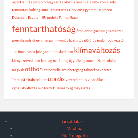
agrárkiállítás
alacsony fogyasztás
albánia
amerikai szőlőkabóca
autó
fenntartási költség
autó karbantartás
Corvinus Egyetem
Debrecen
Debreceni Egyetem
EU projekt
Farmer Expo
fenntarthatóság
fitoplazma
gazdaságos autózás
green brands
Greenman
guminyomás
háztartás
időjárás
iroda
irodavezető
klímaváltozás
Joe Bonamassa
juhágazat
kereskedelem
környezetvédelem
lenmag
marketing ügynökség
munka
Nébih
olajos
otthon
magvak
szupercella
szőlőbetegség
takarékos vezetés
utazás
Trade4SD
Train
télikert
vezetési stílus
vihar
állás
éghajlatváltozás
öko termék
üzemanyag fogyasztás
Társoldalak
Vitalina
Női1 magazin