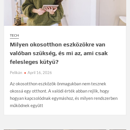
folyamatot? Az első nap élménye mint stratégiai HR-
eszköz
Farmer Expo: útkeresés és tudományos válaszok
A kereskedelem lehet a fenntarthatóság kulcsa
TECH
Viharos jövő: így változik a magyar klíma
Milyen okosotthon eszközökre van
valóban szükség, és mi az, ami csak
Helyi családi vállalkozás segíti, hogy környezetbarát
legyen a VeszprémFest
felesleges kütyü?
Pelikán
April 16, 2026
Már az éjszaka sem mindig hoz enyhülést: ezért torpan
meg a napi hőingás növekedése
Az okosotthon eszközök önmagukban nem tesznek
okossá egy otthont. A valódi érték abban rejlik, hogy
hogyan kapcsolódnak egymáshoz, és milyen rendszerben
működnek együtt