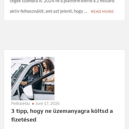
cégek számára is. 2024-re a platform elérte a 2 milliárd
aktív felhasználót, ami azt jelenti, hogy …
READ MORE
PelikánHáz
June 17, 2026
3 tipp, hogy ne üzemanyagra költsd a
fizetésed