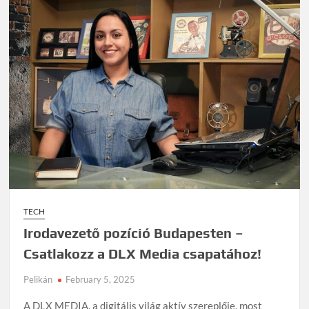
TECH
Irodavezető pozíció Budapesten –
Csatlakozz a DLX Media csapatához!
Pelikán
February 5, 2025
A DLX MEDIA, a digitális világ aktív szereplője, most