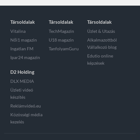
Társoldalak
Társoldalak
Társoldalak
Vitalina
TechMagazin
Üzlet & Utazás
Női1 magazin
U18 magazin
Alkalmazottból
Vállalkozó blog
Ingatlan FM
TanfolyamGuru
Edutio online
Ipar24 magazin
képzések
D2 Holding
DLX MEDIA
Üzleti videó
készítés
Reklámvideó.eu
Közösségi média
kezelés