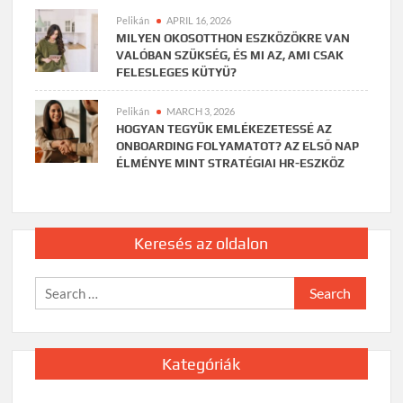
Pelikán
APRIL 16, 2026
MILYEN OKOSOTTHON ESZKÖZÖKRE VAN
VALÓBAN SZÜKSÉG, ÉS MI AZ, AMI CSAK
FELESLEGES KÜTYÜ?
Pelikán
MARCH 3, 2026
HOGYAN TEGYÜK EMLÉKEZETESSÉ AZ
ONBOARDING FOLYAMATOT? AZ ELSŐ NAP
ÉLMÉNYE MINT STRATÉGIAI HR-ESZKÖZ
Keresés az oldalon
Search
for:
Kategóriák