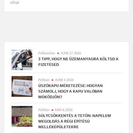
vihar
PelikánHáz
JUNE 17, 2026
3 TIPP, HOGY NE ÜZEMANYAGRA KÖLTSD A
FIZETÉSED
Pelikán
JUNE 3, 2026
ÚSZÓKAPU MÉRETEZÉSE: HOGYAN
SZÁMOLJ, HOGY A KAPU VALÓBAN
MŰKÖDJÖN?
Pelikán
MAY 4, 2026
SÚLYCSÖKKENTÉS A TETŐN: NAPELEM
MEGOLDÁS A RÉGI ÉPÍTÉSŰ
MELLÉKÉPÜLETEKRE