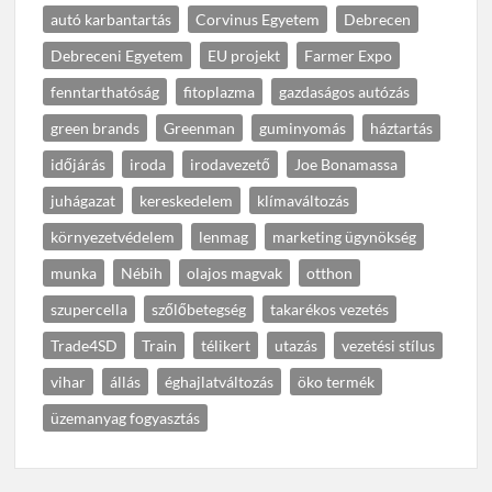
autó karbantartás
Corvinus Egyetem
Debrecen
Debreceni Egyetem
EU projekt
Farmer Expo
fenntarthatóság
fitoplazma
gazdaságos autózás
green brands
Greenman
guminyomás
háztartás
időjárás
iroda
irodavezető
Joe Bonamassa
juhágazat
kereskedelem
klímaváltozás
környezetvédelem
lenmag
marketing ügynökség
munka
Nébih
olajos magvak
otthon
szupercella
szőlőbetegség
takarékos vezetés
Trade4SD
Train
télikert
utazás
vezetési stílus
vihar
állás
éghajlatváltozás
öko termék
üzemanyag fogyasztás