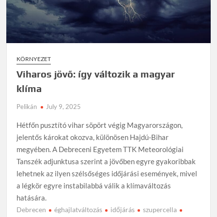
folyamatot? Az első nap élménye mint stratégiai HR-
eszköz
Farmer Expo: útkeresés és tudományos válaszok
A kereskedelem lehet a fenntarthatóság kulcsa
KÖRNYEZET
Viharos jövő: így változik a magyar klíma
Viharos jövő: így változik a magyar
klíma
Helyi családi vállalkozás segíti, hogy környezetbarát
legyen a VeszprémFest
Pelikán
July 9, 2025
Már az éjszaka sem mindig hoz enyhülést: ezért torpan
Hétfőn pusztító vihar söpört végig Magyarországon,
meg a napi hőingás növekedése
jelentős károkat okozva, különösen Hajdú-Bihar
megyében. A Debreceni Egyetem TTK Meteorológiai
Tanszék adjunktusa szerint a jövőben egyre gyakoribbak
lehetnek az ilyen szélsőséges időjárási események, mivel
a légkör egyre instabilabbá válik a klímaváltozás
hatására.
Debrecen
éghajlatváltozás
időjárás
szupercella