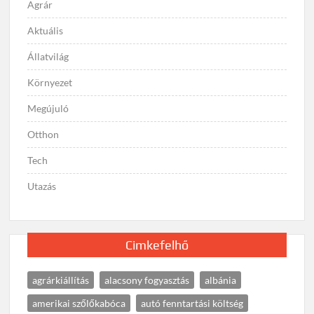
Agrár
Aktuális
Állatvilág
Környezet
Megújuló
Otthon
Tech
Utazás
Cimkefelhő
agrárkiállítás
alacsony fogyasztás
albánia
amerikai szőlőkabóca
autó fenntartási költség